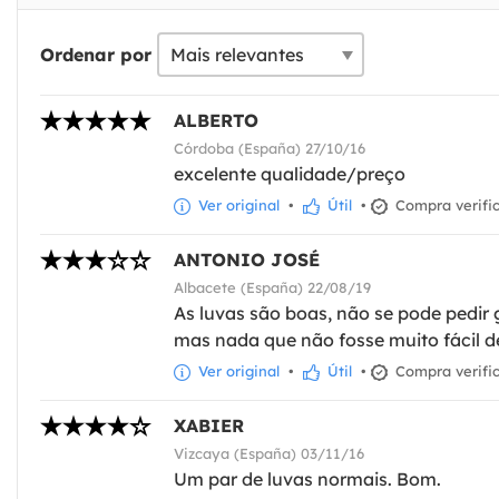
Ordenar por
ALBERTO
Córdoba (España) 27/10/16
excelente qualidade/preço
Ver original
•
Útil
•
Compra verifi
ANTONIO JOSÉ
Albacete (España) 22/08/19
As luvas são boas, não se pode pedi
mas nada que não fosse muito fácil de
Ver original
•
Útil
•
Compra verifi
XABIER
Vizcaya (España) 03/11/16
Um par de luvas normais. Bom.