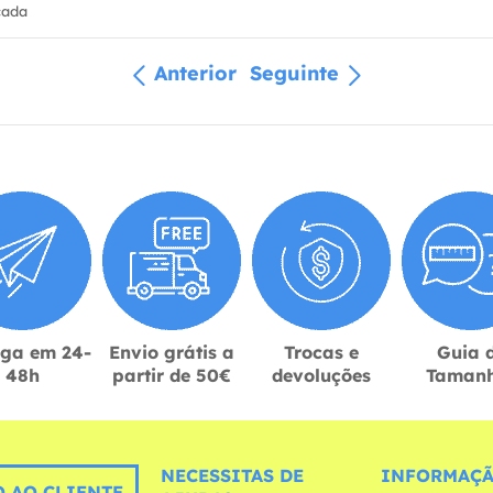
cada
Anterior
Seguinte
ega em 24-
Envio grátis a
Trocas e
Guia 
48h
partir de 50€
devoluções
Taman
NECESSITAS DE
INFORMAÇÃ
 AO CLIENTE