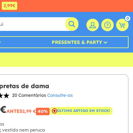
e
2,99€
0
PRESENTES & PARTY
pretas de dama
20 Comentários
Consulte-as
 €
ANTES
1,99 €
ÚLTIMO ARTIGO EM STOCK!
40%
as
:
vestido nem peruca