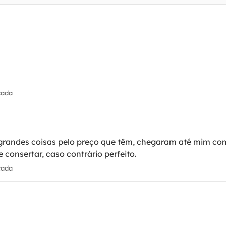
cada
r grandes coisas pelo preço que têm, chegaram até mim c
 consertar, caso contrário perfeito.
cada