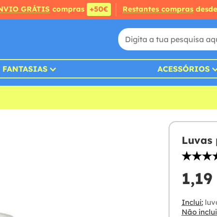
NVIO GRÁTIS
compras
+50€
Restantes compras
desd
FANTASIAS
ACESSÓRIOS
Luvas 
1,19
Inclui:
luv
Não inclui