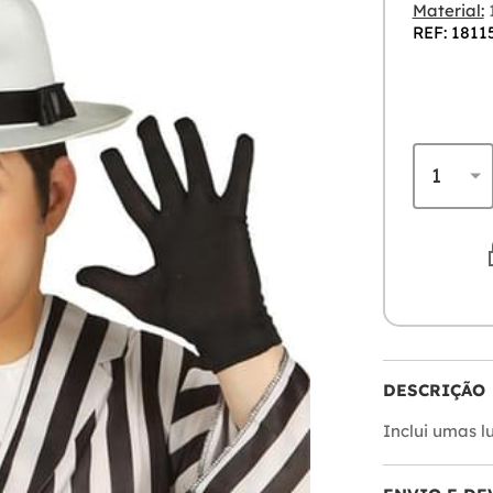
Material:
1
REF: 1811
DESCRIÇÃO
Inclui umas l