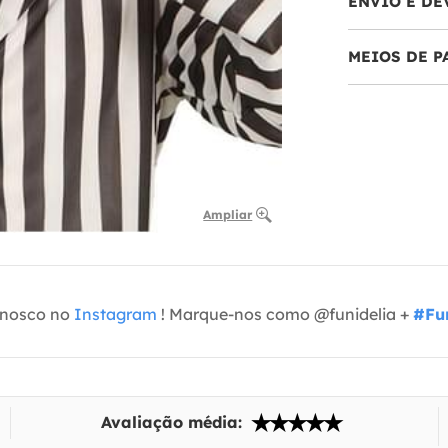
ENVIO E DE
MEIOS DE 
Ampliar
onosco no
Instagram
! Marque-nos como @funidelia +
#Fun
Avaliação média: