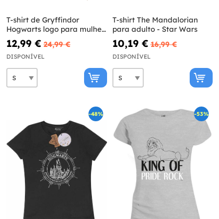
T-shirt de Gryffindor
T-shirt The Mandalorian
Hogwarts logo para mulher
para adulto - Star Wars
- Harry Potter
12,99 €
10,19 €
24,99 €
16,99 €
DISPONÍVEL
DISPONÍVEL
-48%
-53%