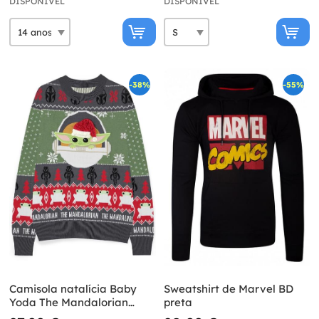
DISPONÍVEL
DISPONÍVEL
-38%
-55%
Camisola natalícia Baby
Sweatshirt de Marvel BD
Yoda The Mandalorian
preta
para homem - Star Wars