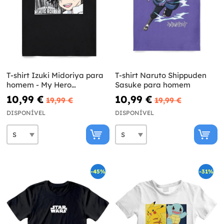
T-shirt Izuki Midoriya para
T-shirt Naruto Shippuden
homem - My Hero
Sasuke para homem
Academia
10,99 €
10,99 €
19,99 €
19,99 €
DISPONÍVEL
DISPONÍVEL
-45%
-31%