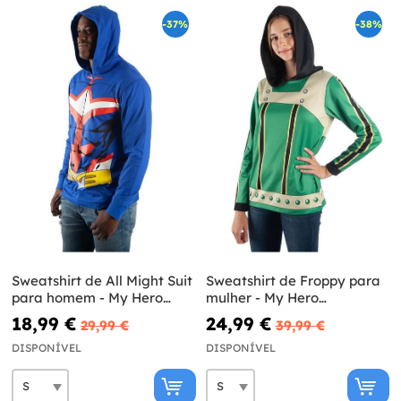
-37%
-38%
Sweatshirt de All Might Suit
Sweatshirt de Froppy para
para homem - My Hero
mulher - My Hero
Academia
Academia
18,99 €
24,99 €
29,99 €
39,99 €
DISPONÍVEL
DISPONÍVEL