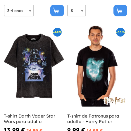
-44%
-33%
T-shirt Darth Vader Star
T-shirt de Patronus para
Wars para adulto
adulto - Harry Potter
13,99 €
9,99 €
24,99 €
14,99 €