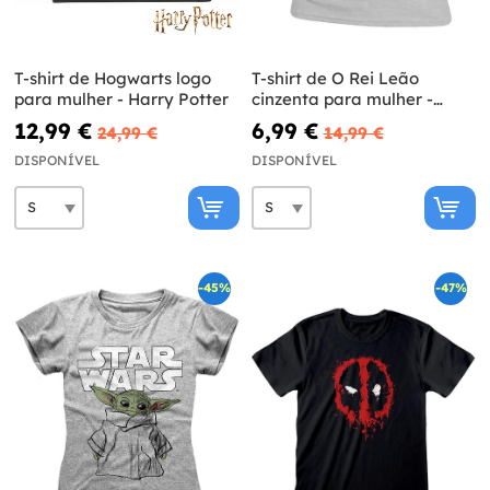
T-shirt de Hogwarts logo
T-shirt de O Rei Leão
para mulher - Harry Potter
cinzenta para mulher -
Disney
12,99 €
6,99 €
24,99 €
14,99 €
DISPONÍVEL
DISPONÍVEL
-45%
-47%