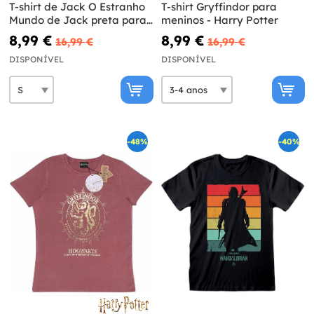
T-shirt de Jack O Estranho
T-shirt Gryffindor para
Mundo de Jack preta para
meninos - Harry Potter
mulher
8,99 €
8,99 €
16,99 €
16,99 €
DISPONÍVEL
DISPONÍVEL
-48%
-40%