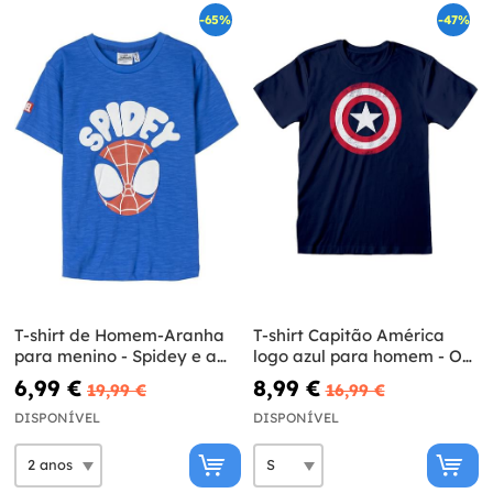
-65%
-47%
T-shirt de Homem-Aranha
T-shirt Capitão América
para menino - Spidey e a
logo azul para homem - Os
sua super equipa
Vingadores
6,99 €
8,99 €
19,99 €
16,99 €
DISPONÍVEL
DISPONÍVEL