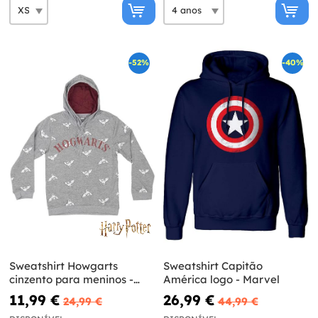
-52%
-40%
Sweatshirt Howgarts
Sweatshirt Capitão
cinzento para meninos -
América logo - Marvel
Harry Potter
11,99 €
26,99 €
24,99 €
44,99 €