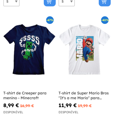
-47%
-40%
T-shirt de Creeper para
T-shirt de Super Mario Bros
menino - Minecraft
"It's a me Mario" para
homem
8,99 €
11,99 €
16,99 €
19,99 €
DISPONÍVEL
DISPONÍVEL