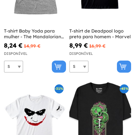
T-shirt Baby Yoda para
T-shirt de Deadpool logo
mulher - The Mandalorian
preta para homem - Marvel
Star Wars
8,24 €
8,99 €
14,99 €
16,99 €
DISPONÍVEL
DISPONÍVEL
-31%
-45%