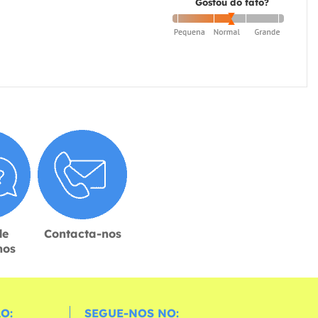
Gostou do fato?
de
Contacta-nos
hos
O:
SEGUE-NOS NO: