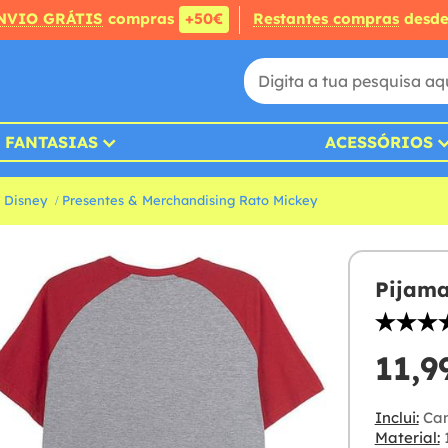
NVIO GRÁTIS
compras
+50€
Restantes compras
desd
FANTASIAS
ACESSÓRIOS
 Disney
Presentes & Merchandising Rato Mickey
Pijama
11,9
Inclui:
Cam
Material: