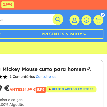
e
2,99€
0
PRESENTES & PARTY
 Mickey Mouse curto para homem
1 Comentários
Consulte-as
9 €
ANTES
24,99 €
ÚLTIMO ARTIGO EM STOCK!
52%
isa e calças
100% Algodão