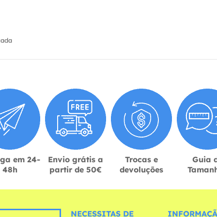
cada
ega em 24-
Envio grátis a
Trocas e
Guia 
48h
partir de 50€
devoluções
Taman
NECESSITAS DE
INFORMAÇÃ