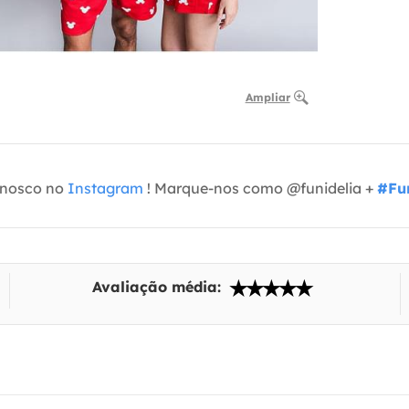
Ampliar
onosco no
Instagram
! Marque-nos como @funidelia +
#Fun
Avaliação média: