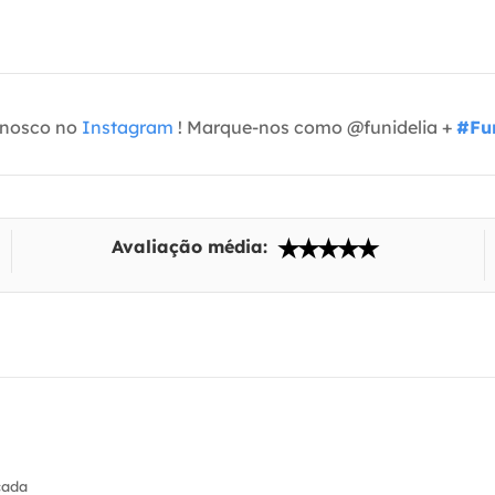
onosco no
Instagram
! Marque-nos como @funidelia +
#Fun
Avaliação média:
cada