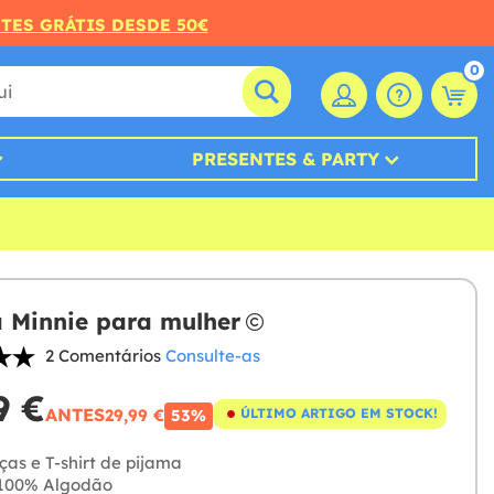
RTES GRÁTIS DESDE 50€
0
PRESENTES & PARTY
 Minnie para mulher
2 Comentários
Consulte-as
9 €
ANTES
29,99 €
ÚLTIMO ARTIGO EM STOCK!
53%
ças e T-shirt de pijama
100% Algodão