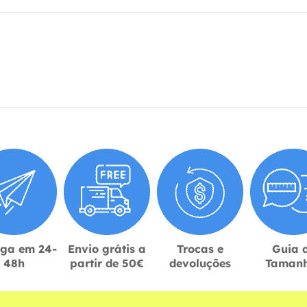
ega em 24-
Envio grátis a
Trocas e
Guia 
48h
partir de 50€
devoluções
Taman