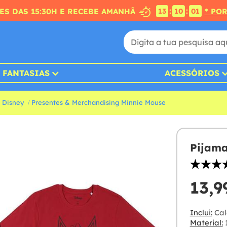
:
:
S DAS 15:30H E RECEBE AMANHÃ
* PO
13
10
00
FANTASIAS
ACESSÓRIOS
 Disney
Presentes & Merchandising Minnie Mouse
Pijama
13,9
Inclui:
Cal
Material: