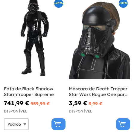
-23%
-10%
Fato de Black Shadow
Máscara de Death Tropper
Stormtrooper Supreme
Star Wars Rogue One para
criança
741,99 €
3,59 €
959,99 €
3,99 €
DISPONÍVEL
DISPONÍVEL