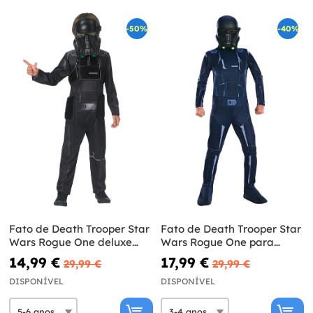
-50%
-40%
Fato de Death Trooper Star
Fato de Death Trooper Star
Wars Rogue One deluxe
Wars Rogue One para
para criança
menino
14,99 €
17,99 €
29,99 €
29,99 €
DISPONÍVEL
DISPONÍVEL