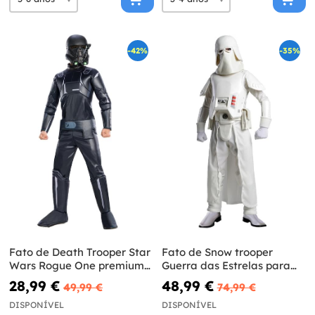
-42%
-35%
Fato de Death Trooper Star
Fato de Snow trooper
Wars Rogue One premium
Guerra das Estrelas para
para criança
menino
28,99 €
48,99 €
49,99 €
74,99 €
DISPONÍVEL
DISPONÍVEL