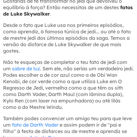
Gostarias de te transformar no jedi que devolveu o
equilíbrio à força? Então necessitas de um destes
fatos
de Luke Skywalker
.
Desde o fato que Luke usa nos primeiros episódios,
como aprendiz, à famosa túnica de jedi... ou até o fato
de mestre jedi dos últimos episódios da saga. Temos a
versão do disfarce de Luke Skywalker de que mais
gostes.
Não te esqueças de completar o teu fato de jedi com
um
sabre de luz
. Sem ele, não serias um verdadeiro jedi.
Podes escolher a de cor azul como a de Obi Wan
Kenobi, de cor verde como a que utiliza Luke em O
Regresso de Jedi, vermelha como a que têm os sith
como Darth Vader, Darth Maul (com lâmina dupla),
Kylo Ren (com laser na empunhadora) ou até lilás
como a do Mestre Windu.
Também podes convencer um amigo teu para que leve
um
fato de Darth Vader
e assim podem ir de "pai e
filho" à festa de disfarces ou de mestre e aprendiz se