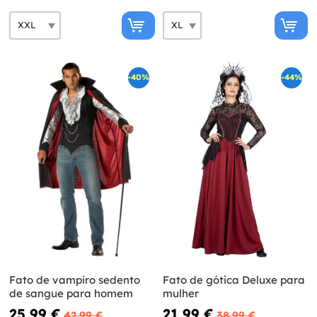
-40%
-44%
Fato de vampiro sedento
Fato de gótica Deluxe para
de sangue para homem
mulher
25,99 €
21,99 €
42,99 €
38,99 €