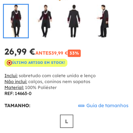
26,99 €
ANTES
39,99 €
33%
ÚLTIMO ARTIGO EM STOCK!
Inclui:
sobretudo com colete unido e lenço
Não inclui:
calças, caninos nem sapatos
Material:
100% Poliéster
REF: 14663-0
TAMANHO:
Guia de tamanhos
L