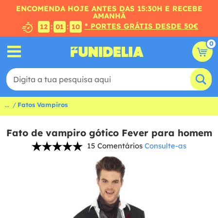
ENCOMENDA HOJE ANTES DAS 15:30H E RECEBE
AMANHÃ
* PORTES GRÁTIS DESDE 50€
:
:
12
01
09
0
...
Fatos Vampiros
Fato de vampiro gótico Fever para homem
15 Comentários
Consulte-as