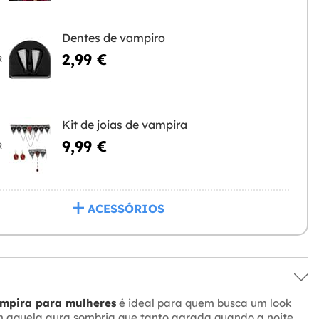
Dentes de vampiro
2,99 €
R
Kit de joias de vampira
9,99 €
R
ACESSÓRIOS
ampira para mulheres
é ideal para quem busca um look
m aquela aura sombria que tanto agrada quando a noite