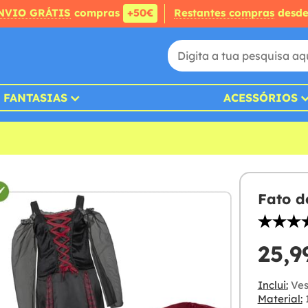
NVIO GRÁTIS
compras
+50€
Restantes compras
desd
FANTASIAS
ACESSÓRIOS
Fato d
25,9
Inclui:
Ves
Material:
1