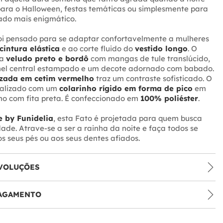
 para o Halloween, festas temáticas ou simplesmente para
ado mais enigmático.
foi pensado para se adaptar confortavelmente a mulheres
cintura elástica
e ao corte fluido do
vestido longo
. O
na
veludo preto e bordô
com mangas de tule translúcido,
nel central estampado e um decote adornado com babado.
uzada em cetim vermelho
traz um contraste sofisticado. O
inalizado com um
colarinho rígido em forma de pico
em
ho com fita preta. É confeccionado em
100% poliéster
.
 by Funidelia
, esta Fato é projetada para quem busca
idade. Atrave-se a ser a rainha da noite e faça todos se
 seus pés ou aos seus dentes afiados.
VOLUÇÕES
PAGAMENTO