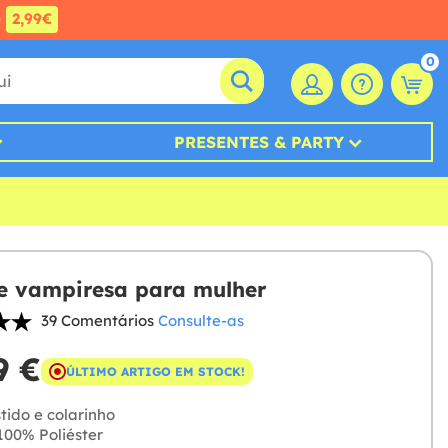
e
2,99€
0
PRESENTES & PARTY
e vampiresa para mulher
39 Comentários
Consulte-as
9 €
ÚLTIMO ARTIGO EM STOCK!
tido e colarinho
00% Poliéster