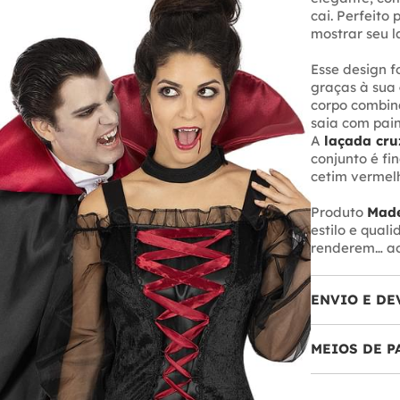
cai. Perfeito
mostrar seu l
Esse design 
graças à sua
corpo combi
saia com pai
A
laçada cr
conjunto é f
cetim vermel
Produto
Made
estilo e qual
renderem… aos
ENVIO E DE
MEIOS DE 