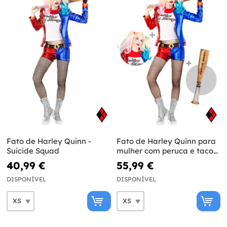
Fato de Harley Quinn -
Fato de Harley Quinn para
Suicide Squad
mulher com peruca e taco
insuflável - Esquadrão
40,99 €
55,99 €
Suicida
DISPONÍVEL
DISPONÍVEL