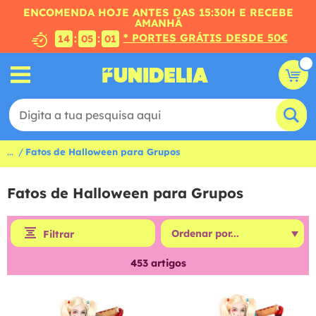
ENCOMENDA HOJE ANTES DAS 15:30H E RECEBE
AMANHÃ
* PORTES GRÁTIS DESDE 50€
:
:
14
04
59
...
Fatos de Halloween para Grupos
Fatos de Halloween para Grupos
Filtrar
453
artigos