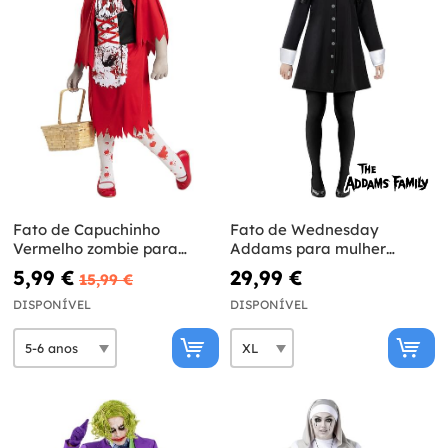
Fato de Capuchinho
Fato de Wednesday
Vermelho zombie para
Addams para mulher
menina
tamanho grande - A
5,99 €
29,99 €
15,99 €
Família Addams
DISPONÍVEL
DISPONÍVEL