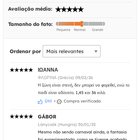
Avaliação média:
Tamanho do fato:
Ordenar por
ΙΩΑΝΝΑ
ΦΛΩΡΙΝΑ (Grécia) 09/02/26
Η ζώνη είναι στενή, δεν μπορεί να φορεθεί, ενώ το
παιδί είναι αδύνατο. 1,45 και 36 κιλά.
Útil
•
Compra verificada
GÁBOR
Lánycsók (Hungria) 30/01/25
Mesmo não sendo carnaval ainda, a fantasia
foi experimentada, como se tivesse acabado