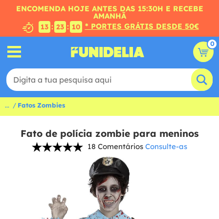
ENCOMENDA HOJE ANTES DAS 15:30H E RECEBE
AMANHÃ
* PORTES GRÁTIS DESDE 50€
:
:
13
23
10
0
...
Fatos Zombies
Fato de polícia zombie para meninos
18 Comentários
Consulte-as