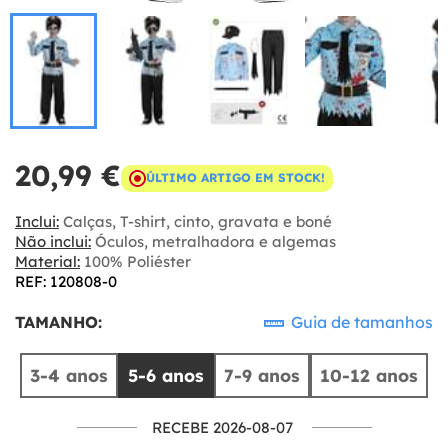
20,99 €
ÚLTIMO ARTIGO EM STOCK!
Inclui:
Calças, T-shirt, cinto, gravata e boné
Não inclui:
Óculos, metralhadora e algemas
Material:
100% Poliéster
REF: 120808-0
TAMANHO:
Guia de tamanhos
3-4 anos
5-6 anos
7-9 anos
10-12 anos
RECEBE 2026-08-07