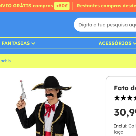
NVIO GRÁTIS
compras
+50€
Restantes compras
desd
FANTASIAS
ACESSÓRIOS
iachis
Fato d
30,9
Inclui:
Cal
laço