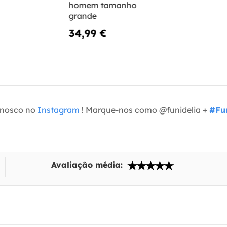
homem tamanho
grande
34,99 €
onosco no
Instagram
! Marque-nos como @funidelia +
#Fun
Avaliação média: