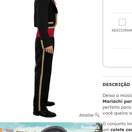
ADICIONA
DESCRIÇÃO
Deixa a músic
Mariachi pa
perfeito para
você queira s
Ampliar
O conjunto in
um
colete c