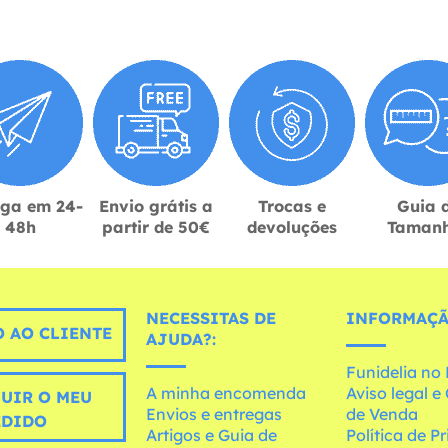
ega em 24-
Envio grátis a
Trocas e
Guia 
48h
partir de 50€
devoluções
Taman
NECESSITAS DE
INFORMAÇÃ
 AO CLIENTE
AJUDA?:
Funidelia n
A minha encomenda
Aviso legal 
UIR O MEU
Envios e entregas
de Venda
EDIDO
Artigos e Guia de
Política de P