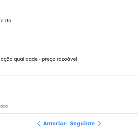
senta
lação qualidade - preço razoável
cada
Anterior
Seguinte