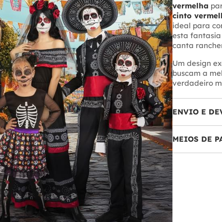
vermelha
par
cinto vermel
ideal para com
esta fantasia
canta rancher
Um design ex
buscam a melh
verdadeiro ma
ENVIO E DE
MEIOS DE 