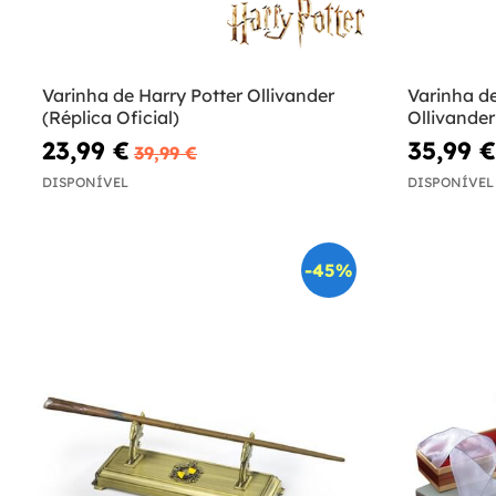
Varinha de Harry Potter Ollivander
Varinha d
(Réplica Oficial)
Ollivander
Potter
23,99 €
35,99 €
39,99 €
DISPONÍVEL
DISPONÍVEL
-45%