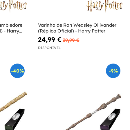
umbledore
Varinha de Ron Weasley Ollivander
) - Harry
(Réplica Oficial) - Harry Potter
24,99 €
39,99 €
DISPONÍVEL
-40%
-9%