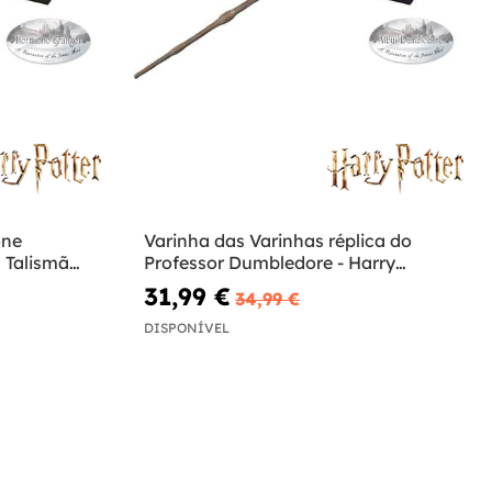
one
Varinha das Varinhas réplica do
 Talismãs
Professor Dumbledore - Harry
Potter
31,99 €
34,99 €
DISPONÍVEL