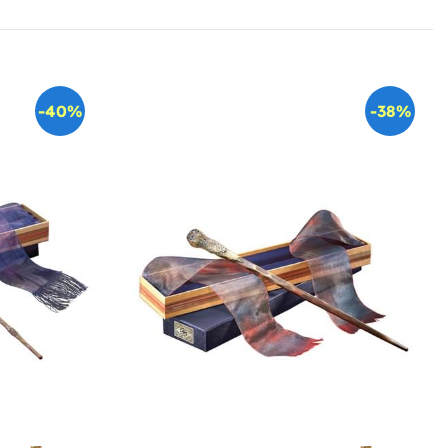
-40%
-38%