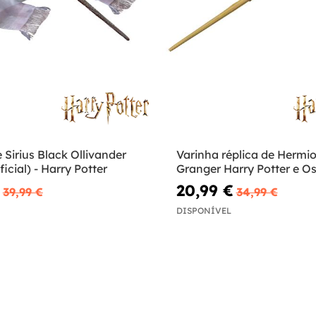
 Sirius Black Ollivander
Varinha réplica de Hermi
icial) - Harry Potter
Granger Harry Potter e Os
da Morte
20,99 €
39,99 €
34,99 €
DISPONÍVEL