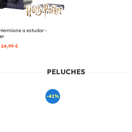
Hermione a estudar -
er
24,99 €
PELUCHES
-41%