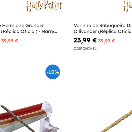
e Hermione Granger
Varinha de Sabugueiro D
 (Réplica Oficial) - Harry
Ollivander (Réplica Oficial
Potter
23,99 €
39,99 €
39,99 €
DISPONÍVEL
-10%