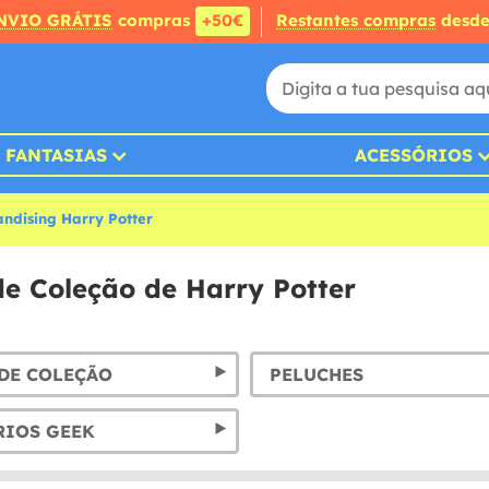
NVIO GRÁTIS
compras
+50€
Restantes compras
desd
FANTASIAS
ACESSÓRIOS
ndising Harry Potter
de Coleção de Harry Potter
DE COLEÇÃO
PELUCHES
RIOS GEEK