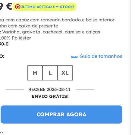
9 €
ÚLTIMO ARTIGO EM STOCK!
a com capuz com remendo bordado e bolso interior
nha com caixa de presente
:
Varinha, gravata, cachecol, camisa e calças
00% Poliéster
90-0
O:
Guia de tamanhos
M
L
XL
RECEBE 2026-08-11
ENVIO GRÁTIS!
COMPRAR AGORA