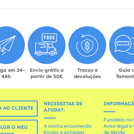
ega em 24-
Envio grátis a
Trocas e
Guia 
48h
partir de 50€
devoluções
Taman
NECESSITAS DE
INFORMAÇÃ
 AO CLIENTE
AJUDA?:
Funidelia n
A minha encomenda
Aviso legal 
UIR O MEU
Envios e entregas
de Venda