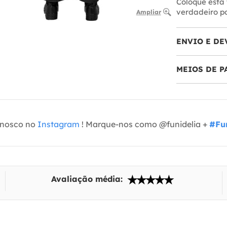
Coloque esta 
verdadeiro p
Ampliar
ENVIO E DE
MEIOS DE 
onosco no
Instagram
! Marque-nos como @funidelia +
#Fun
Avaliação média: