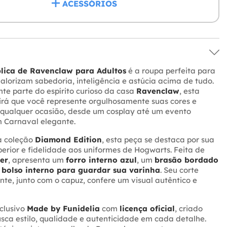
ACESSÓRIOS
lica de Ravenclaw para Adultos
é a roupa perfeita para
alorizam sabedoria, inteligência e astúcia acima de tudo.
nte parte do espírito curioso da casa
Ravenclaw
, esta
irá que você represente orgulhosamente suas cores e
ualquer ocasião, desde um cosplay até um evento
 Carnaval elegante.
à coleção
Diamond Edition
, esta peça se destaca por sua
erior e fidelidade aos uniformes de Hogwarts. Feita de
er
, apresenta um
forro interno azul
, um
brasão bordado
m
bolso interno para guardar sua varinha
. Seu corte
nte, junto com o capuz, confere um visual autêntico e
clusivo
Made by Funidelia
com
licença oficial
, criado
ca estilo, qualidade e autenticidade em cada detalhe.