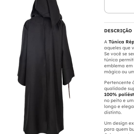
DESCRIÇÃO
A
Túnica Rép
aqueles que v
Se você se se
túnica permit
emblema em q
mágico ou um
Pertencente 
qualidade sup
100% poliést
no peito e u
longo e elega
distinto.
Um design ex
para quem bus