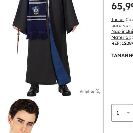
65,9
Inclui:
Cap
para vari
Não inclui
Material:
1
REF: 1208
TAMANH
Ampliar