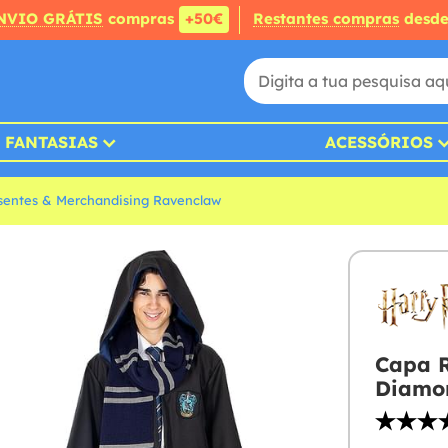
NVIO GRÁTIS
compras
+50€
Restantes compras
desd
FANTASIAS
ACESSÓRIOS
sentes & Merchandising Ravenclaw
Capa R
Diamon