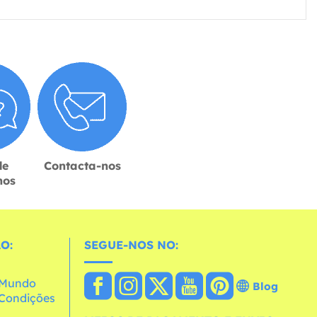
de
Contacta-nos
hos
O:
SEGUE-NOS NO:
o Mundo
Blog
e Condições