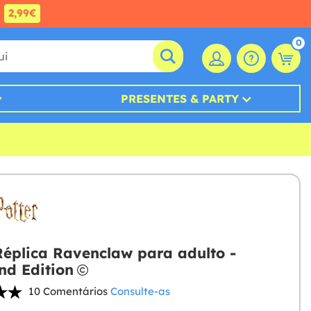
e
2,99€
0
PRESENTES & PARTY
éplica Ravenclaw para adulto -
d Edition
10 Comentários
Consulte-as