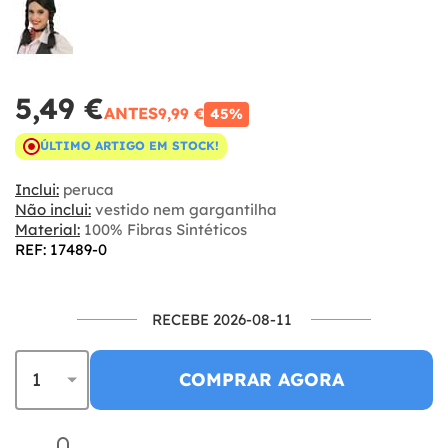
5,49 €
ANTES
9,99 €
45%
ÚLTIMO ARTIGO EM STOCK!
Inclui:
peruca
Não inclui:
vestido nem gargantilha
Material:
100% Fibras Sintéticos
REF: 17489-0
RECEBE 2026-08-11
COMPRAR AGORA