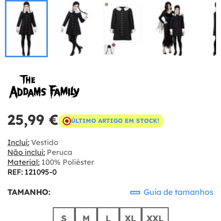
25,99 €
ÚLTIMO ARTIGO EM STOCK!
Inclui:
Vestido
Não inclui:
Peruca
Material:
100% Poliéster
REF: 121095-0
TAMANHO:
Guia de tamanhos
S
M
L
XL
XXL