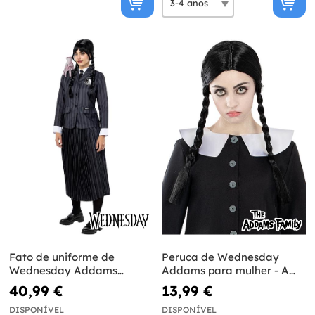
Fato de uniforme de
Peruca de Wednesday
Wednesday Addams
Addams para mulher - A
tamanho grande - Oficial
Familia Addams
40,99 €
13,99 €
Netflix
DISPONÍVEL
DISPONÍVEL