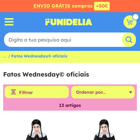
ENVIO GRÁTIS
compras
+50€
...
Fatos Wednesday© oficiais
Fatos Wednesday© oficiais
Filtrar
13
artigos