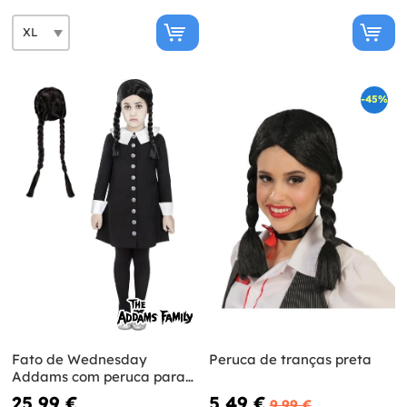
-45%
Fato de Wednesday
Peruca de tranças preta
Addams com peruca para
menina - A Família Addams
25,99 €
5,49 €
9,99 €