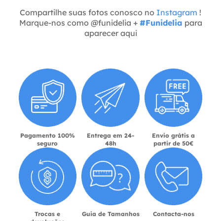
Compartilhe suas fotos conosco no
Instagram
!
Marque-nos como @funidelia +
#Funidelia
para
aparecer aqui
Pagamento 100%
Entrega em 24-
Envio grátis a
seguro
48h
partir de 50€
Trocas e
Guia de Tamanhos
Contacta-nos