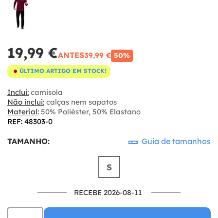
19,99 €
ANTES
39,99 €
50%
ÚLTIMO ARTIGO EM STOCK!
Inclui:
camisola
Não inclui:
calças nem sapatos
Material:
50% Poliéster, 50% Elastano
REF: 48303-0
TAMANHO:
Guia de tamanhos
S
RECEBE 2026-08-11