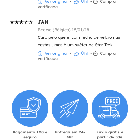
Ver original
•
Útil
•
Compra
verificada
JAN
Beerse (Bélgica) 15/01/18
Caro pelo que é, com fecho de velcro nas
costas... mas é um suéter de Star Trek...
Ver original
•
Útil
•
Compra
verificada
Pagamento 100%
Entrega em 24-
Envio grátis a
seguro
48h
partir de 50€