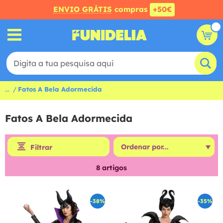
ENVIO GRÁTIS
compras
+50€
...
Fatos A Bela Adormecida
Fatos A Bela Adormecida
Filtrar
8
artigos
-38%
-35%