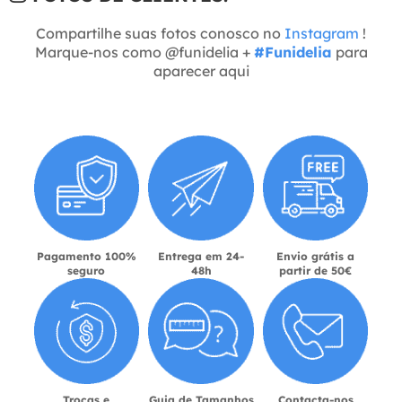
Compartilhe suas fotos conosco no
Instagram
!
Marque-nos como @funidelia +
#Funidelia
para
aparecer aqui
Pagamento 100%
Entrega em 24-
Envio grátis a
seguro
48h
partir de 50€
Trocas e
Guia de Tamanhos
Contacta-nos