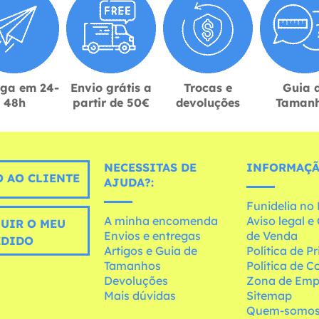
ega em 24-
Envio grátis a
Trocas e
Guia 
48h
partir de 50€
devoluções
Taman
NECESSITAS DE
INFORMAÇÃ
 AO CLIENTE
AJUDA?:
Funidelia n
A minha encomenda
Aviso legal 
UIR O MEU
Envios e entregas
de Venda
EDIDO
Artigos e Guia de
Política de P
Tamanhos
Política de C
Devoluções
Zona de Emp
Mais dúvidas
Sitemap
Quem-somo