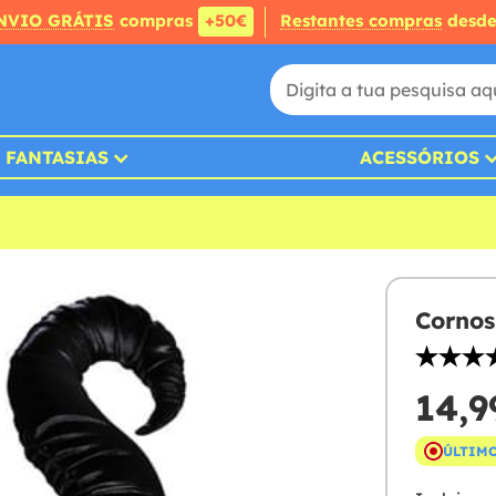
NVIO GRÁTIS
compras
+50€
Restantes compras
desd
FANTASIAS
ACESSÓRIOS
Cornos
14,9
ÚLTIMO