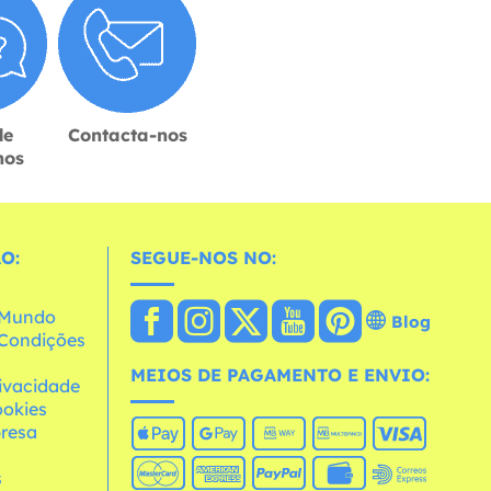
de
Contacta-nos
hos
O:
SEGUE-NOS NO:
o Mundo
Blog
e Condições
MEIOS DE PAGAMENTO E ENVIO:
rivacidade
ookies
resa
s