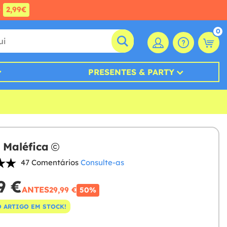
e
2,99€
0
PRESENTES & PARTY
 Maléfica
47 Comentários
Consulte-as
9 €
ANTES
29,99 €
50%
 ARTIGO EM STOCK!