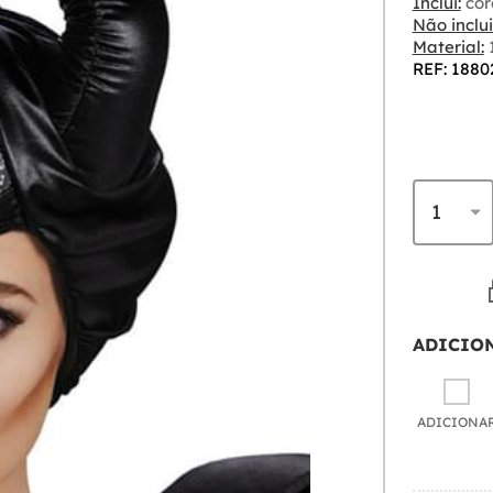
Inclui:
cor
Não inclui
Material:
1
REF: 1880
ADICIO
ADICIONA