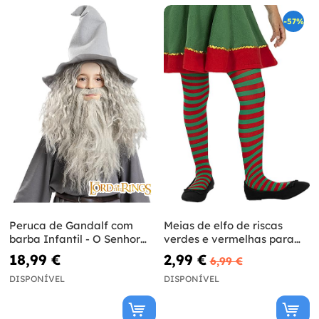
-57%
Peruca de Gandalf com
Meias de elfo de riscas
barba Infantil - O Senhor
verdes e vermelhas para
dos Anéis
menina
18,99 €
2,99 €
6,99 €
DISPONÍVEL
DISPONÍVEL