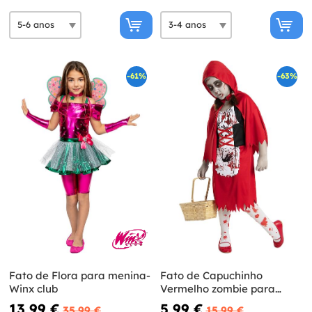
-61%
-63%
Fato de Flora para menina-
Fato de Capuchinho
Winx club
Vermelho zombie para
menina
13,99 €
5,99 €
35,99 €
15,99 €