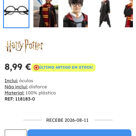
8,99 €
ÚLTIMO ARTIGO EM STOCK!
Inclui:
óculos
Não inclui:
disfarce
Material:
100% plástico
REF: 118183-0
RECEBE 2026-08-11