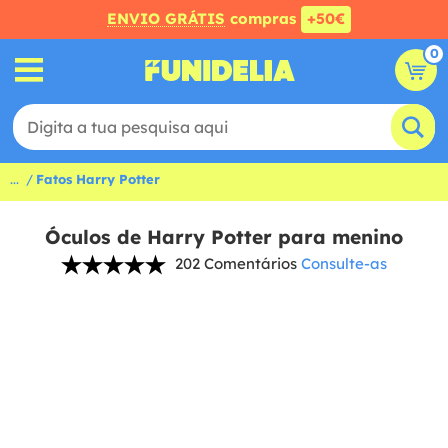
ENVIO GRÁTIS
compras
+50€
0
...
Fatos Harry Potter
Óculos de Harry Potter para menino
202 Comentários
Consulte-as