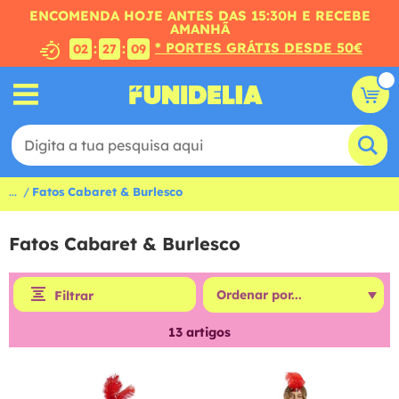
ENCOMENDA HOJE ANTES DAS 15:30H E RECEBE
AMANHÃ
* PORTES GRÁTIS DESDE 50€
:
:
02
27
08
...
Fatos Cabaret & Burlesco
Fatos Cabaret & Burlesco
Filtrar
13
artigos