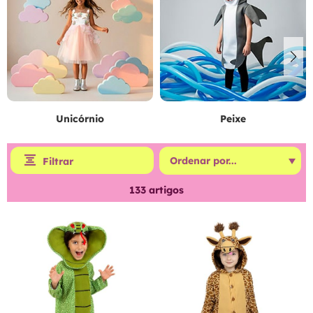
Unicórnio
Peixe
Filtrar
133
artigos