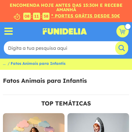
ENCOMENDA HOJE ANTES DAS 15:30H E RECEBE
AMANHÃ
* PORTES GRÁTIS DESDE 50€
:
:
08
11
57
...
Fatos Animais para Infantis
Fatos Animais para Infantis
TOP TEMÁTICAS