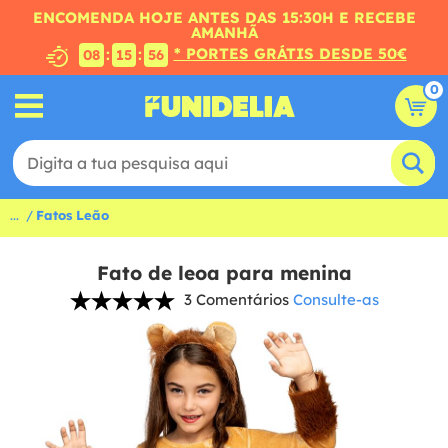
ENCOMENDA HOJE ANTES DAS 15:30H E RECEBE
AMANHÃ
* PORTES GRÁTIS DESDE 50€
:
:
08
15
55
0
...
Fatos Leão
Fato de leoa para menina
3 Comentários
Consulte-as