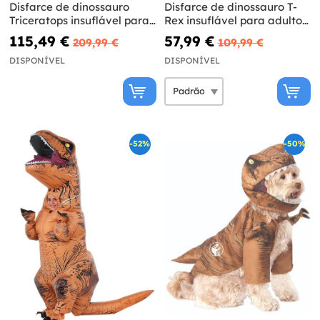
Disfarce de dinossauro
Disfarce de dinossauro T-
Triceratops insuflável para
Rex insuflável para adulto -
adulto - Jurassic World
Jurassic World
115,49 €
57,99 €
209,99 €
109,99 €
DISPONÍVEL
DISPONÍVEL
-52%
-50%