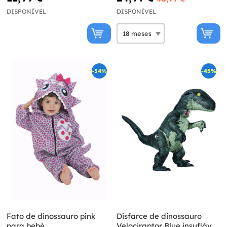
DISPONÍVEL
DISPONÍVEL
-54%
-45%
Fato de dinossauro pink
Disfarce de dinossauro
para bebé
Velociraptor Blue insuflável