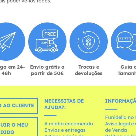
is poder vê-los todos.
ega em 24-
Envio grátis a
Trocas e
Guia 
48h
partir de 50€
devoluções
Taman
NECESSITAS DE
INFORMAÇÃ
 AO CLIENTE
AJUDA?:
Funidelia n
A minha encomenda
Aviso legal 
UIR O MEU
Envios e entregas
de Venda
EDIDO