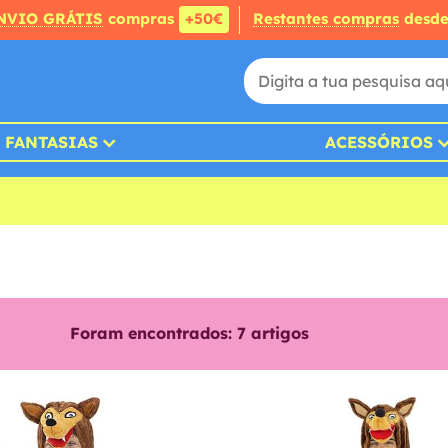
NVIO GRÁTIS
compras
+50€
Restantes compras
desd
FANTASIAS
ACESSÓRIOS
Foram encontrados:
7
artigos