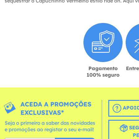
sequestrar o Capuchinho Vermelho estilo ride on. Aqui va
Pagamento
Entr
100% seguro
ACEDA A PROMOÇÕES
APOIO
EXCLUSIVAS*
Seja o primeiro a saber das novidades
SEG
e promoções ao registar o seu e-mail!
P