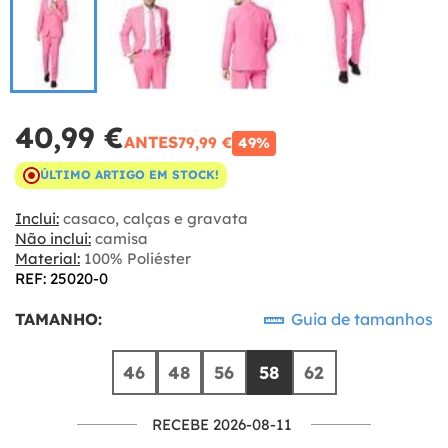
40,99 €
ANTES
79,99 €
49%
ÚLTIMO ARTIGO EM STOCK!
Inclui:
casaco, calças e gravata
Não inclui:
camisa
Material:
100% Poliéster
REF: 25020-0
TAMANHO:
Guia de tamanhos
46
48
56
58
62
RECEBE 2026-08-11