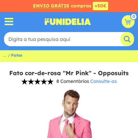
ENVIO GRÁTIS
compras
+50€
0
...
Fatos
Fato cor-de-rosa "Mr Pink" - Opposuits
8 Comentários
Consulte-as