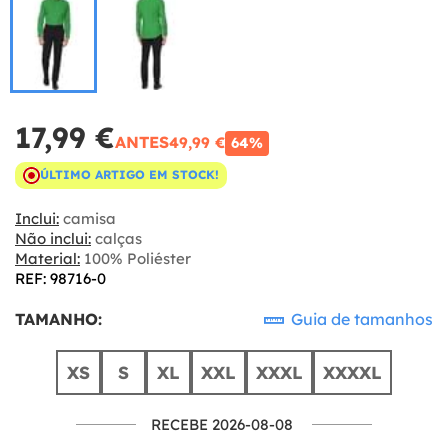
17,99 €
ANTES
49,99 €
64%
ÚLTIMO ARTIGO EM STOCK!
Inclui:
camisa
Não inclui:
calças
Material:
100% Poliéster
REF: 98716-0
TAMANHO:
Guia de tamanhos
XS
S
XL
XXL
XXXL
XXXXL
RECEBE 2026-08-08