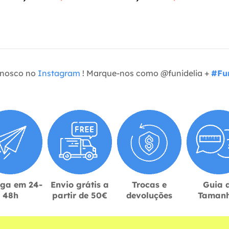
onosco no
Instagram
! Marque-nos como @funidelia +
#Fun
ega em 24-
Envio grátis a
Trocas e
Guia 
48h
partir de 50€
devoluções
Taman