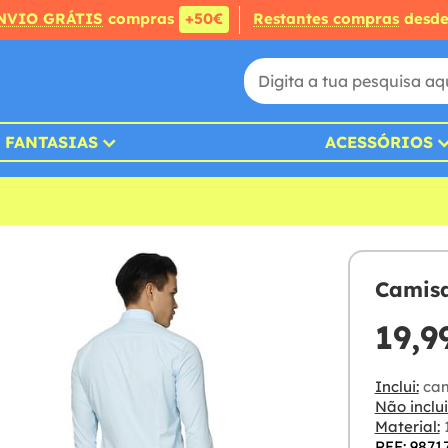
NVIO GRÁTIS
compras
+50€
Restantes compras
desd
FANTASIAS
ACESSÓRIOS
Camisa
19,9
Inclui:
cam
Não inclui
Material:
1
REF: 9871