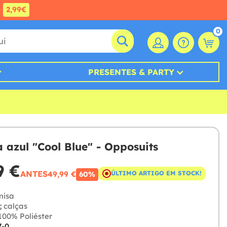
e
2,99€
0
PRESENTES & PARTY
 azul "Cool Blue" - Opposuits
9 €
ANTES
49,99 €
ÚLTIMO ARTIGO EM STOCK!
60%
isa
:
calças
00% Poliéster
7-0