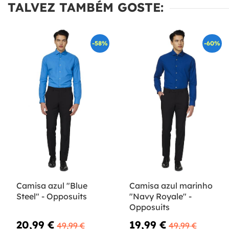
TALVEZ TAMBÉM GOSTE:
-58%
-60%
Camisa azul "Blue
Camisa azul marinho
Steel" - Opposuits
"Navy Royale" -
Opposuits
20,99 €
19,99 €
49,99 €
49,99 €