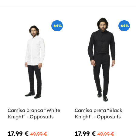
-64%
-64%
Camisa branca "White
Camisa preta "Black
Knight" - Opposuits
Knight" - Opposuits
17,99 €
17,99 €
49,99 €
49,99 €