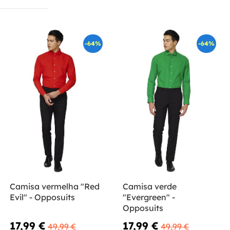
-64%
-64%
Camisa vermelha "Red
Camisa verde
Evil" - Opposuits
"Evergreen" -
Opposuits
17,99 €
17,99 €
49,99 €
49,99 €