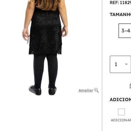
REF: 1182
TAMANH
3-4
Ampliar
ADICIO
ADICIONA