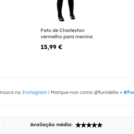
Fato de Charleston
vermelho para menina
15,99 €
onosco no
Instagram
! Marque-nos como @funidelia +
#Fun
Avaliação média: