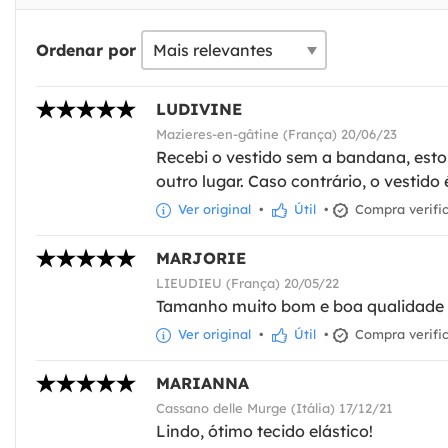
Ordenar por
LUDIVINE
Mazieres-en-gâtine (França) 20/06/23
Recebi o vestido sem a bandana, estou
outro lugar. Caso contrário, o vestido
Ver original
•
Útil
•
Compra verifi
MARJORIE
LIEUDIEU (França) 20/05/22
Tamanho muito bom e boa qualidade
Ver original
•
Útil
•
Compra verifi
MARIANNA
Cassano delle Murge (Itália) 17/12/21
Lindo, ótimo tecido elástico!