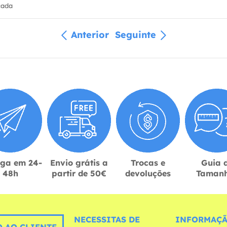
cada
Anterior
Seguinte
ega em 24-
Envio grátis a
Trocas e
Guia 
48h
partir de 50€
devoluções
Taman
NECESSITAS DE
INFORMAÇÃ