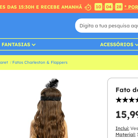
:
:
S DAS 15:30H E RECEBE AMANHÃ
* PO
10
04
26
FANTASIAS
ACESSÓRIOS
aret
Fatos Charleston & Flappers
Fato d
15,9
Inclui:
Ves
Material:
1