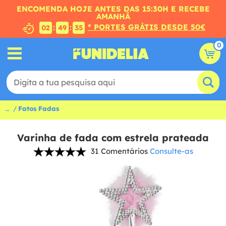
ENCOMENDA HOJE ANTES DAS 15:30H E RECEBE
AMANHÃ
* PORTES GRÁTIS DESDE 50€
:
:
02
49
34
0
...
Fatos Fadas
Varinha de fada com estrela prateada
31 Comentários
Consulte-as