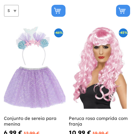
-46%
-45%
Conjunto de sereia para
Peruca rosa comprida com
menina
franja
6,99 €
10,99 €
12,99 €
19,99 €