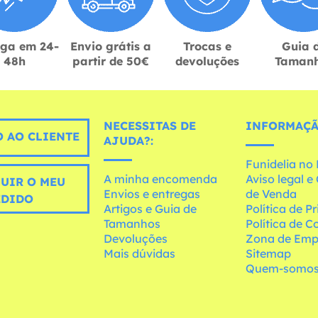
ega em 24-
Envio grátis a
Trocas e
Guia 
48h
partir de 50€
devoluções
Taman
NECESSITAS DE
INFORMAÇÃ
 AO CLIENTE
AJUDA?:
Funidelia n
A minha encomenda
Aviso legal 
UIR O MEU
Envios e entregas
de Venda
EDIDO
Artigos e Guia de
Política de P
Tamanhos
Política de C
Devoluções
Zona de Emp
Mais dúvidas
Sitemap
Quem-somo