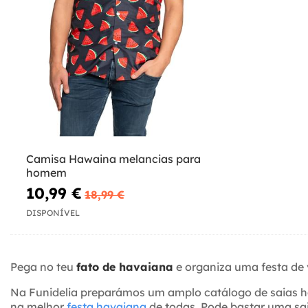
Camisa Hawaina melancias para
homem
10,99 €
18,99 €
DISPONÍVEL
Pega no teu
fato de havaiana
e organiza uma festa de v
Na Funidelia preparámos um amplo catálogo de saias ha
na melhor
festa havaiana
de todas. Pode bastar uma sai