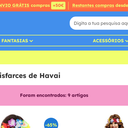
NVIO GRÁTIS
compras
+50€
Restantes compras
desd
FANTASIAS
ACESSÓRIOS
isfarces de Havai
Foram encontrados:
9
artigos
-65%