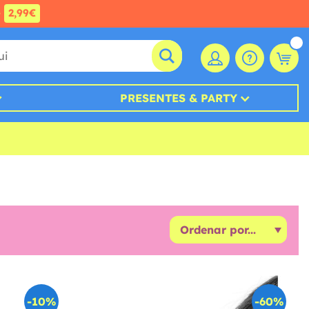
e
2,99€
PRESENTES & PARTY
-10%
-60%