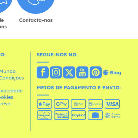
de
Contacta-nos
hos
O:
SEGUE-NOS NO:
o Mundo
Blog
e Condições
MEIOS DE PAGAMENTO E ENVIO:
rivacidade
ookies
resa
s