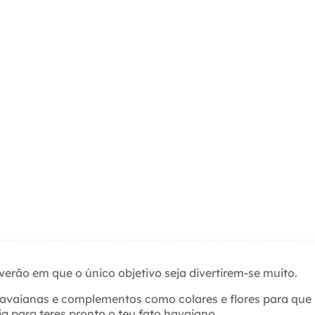
erão em que o único objetivo seja divertirem-se muito.
vaianas e complementos como colares e flores para que p
a para teres pronto o teu fato havaiano.