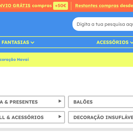
NVIO GRÁTIS
compras
+50€
Restantes compras
desd
FANTASIAS
ACESSÓRIOS
coração Havai
A & PRESENTES
BALÕES
L & ACESSÓRIOS
DECORAÇÃO INSUFLÁV