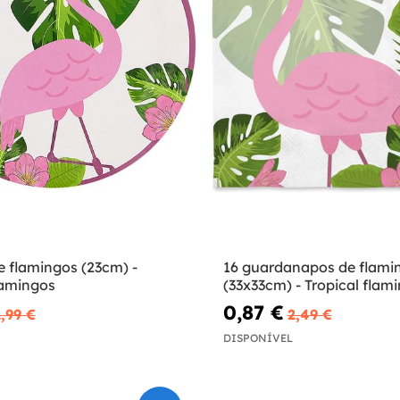
e flamingos (23cm) -
16 guardanapos de flami
lamingos
(33x33cm) - Tropical flam
0,87 €
,99 €
2,49 €
DISPONÍVEL