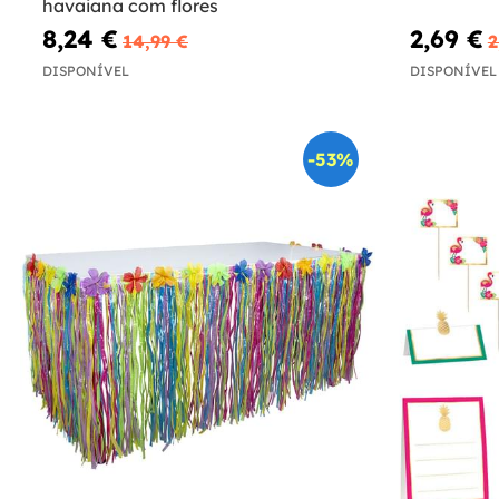
havaiana com flores
8,24 €
2,69 €
14,99 €
2
DISPONÍVEL
DISPONÍVEL
-53%