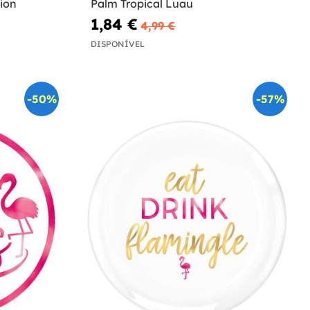
ion
Palm Tropical Luau
1,84 €
4,99 €
DISPONÍVEL
-50%
-57%