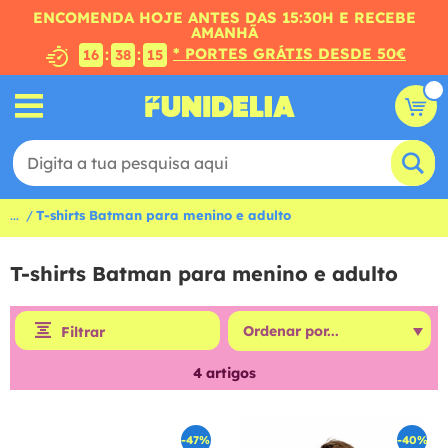
ENCOMENDA HOJE ANTES DAS 15:30H E RECEBE
AMANHÃ
* PORTES GRÁTIS DESDE 50€
:
:
16
38
15
...
T-shirts Batman para menino e adulto
T-shirts Batman para menino e adulto
Filtrar
4
artigos
-47%
-40%