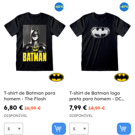
-60%
-47%
T-shirt de Batman para
T-shirt de Batman logo
homem - The Flash
preta para homem - DC
Comics
6,80 €
7,99 €
16,99 €
14,99 €
DISPONÍVEL
DISPONÍVEL