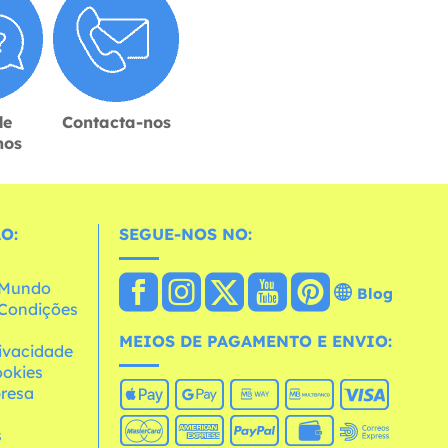
de
Contacta-nos
hos
O:
SEGUE-NOS NO:
o Mundo
Blog
e Condições
MEIOS DE PAGAMENTO E ENVIO:
rivacidade
ookies
resa
s