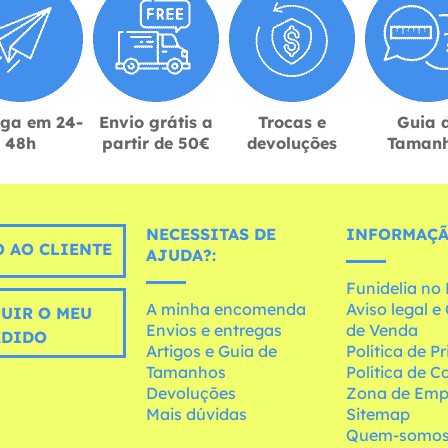
ega em 24-
Envio grátis a
Trocas e
Guia 
48h
partir de 50€
devoluções
Taman
NECESSITAS DE
INFORMAÇÃ
 AO CLIENTE
AJUDA?:
Funidelia n
A minha encomenda
Aviso legal 
UIR O MEU
Envios e entregas
de Venda
EDIDO
Artigos e Guia de
Política de P
Tamanhos
Política de C
Devoluções
Zona de Emp
Mais dúvidas
Sitemap
Quem-somo