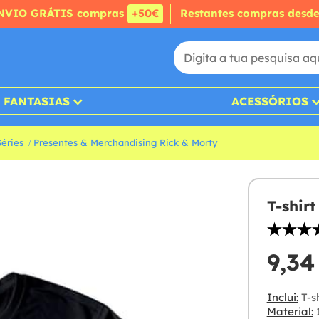
NVIO GRÁTIS
compras
+50€
Restantes compras
desd
FANTASIAS
ACESSÓRIOS
Séries
Presentes & Merchandising Rick & Morty
T-shir
9,34
Inclui:
T-sh
Material: