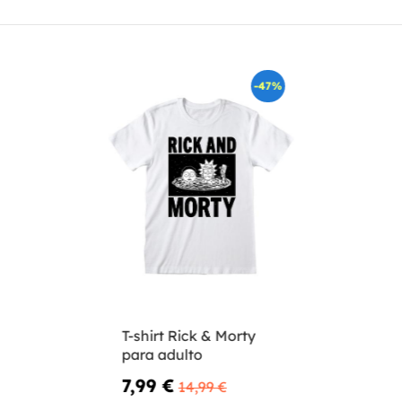
-47%
T-shirt Rick & Morty
para adulto
7,99 €
14,99 €