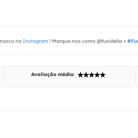
onosco no
Instagram
! Marque-nos como @funidelia +
#Fun
Avaliação média: