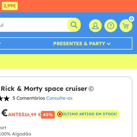
e
2,99€
0
PRESENTES & PARTY
t Rick & Morty space cruiser
5 Comentários
Consulte-as
 €
ANTES
16,99 €
ÚLTIMO ARTIGO EM STOCK!
45%
irt
100% Algodão