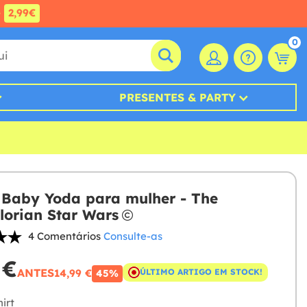
e
2,99€
0
PRESENTES & PARTY
t Baby Yoda para mulher - The
orian Star Wars
4 Comentários
Consulte-as
 €
ANTES
14,99 €
ÚLTIMO ARTIGO EM STOCK!
45%
irt