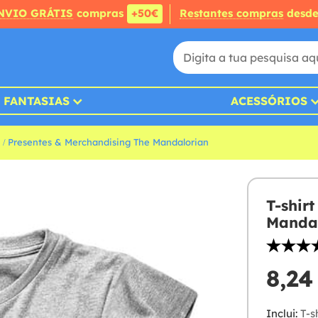
NVIO GRÁTIS
compras
+50€
Restantes compras
desd
FANTASIAS
ACESSÓRIOS
Presentes & Merchandising The Mandalorian
T-shir
Mandal
8,24
Inclui:
T-sh