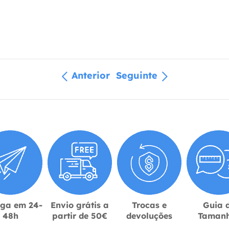
Anterior
Seguinte
ega em 24-
Envio grátis a
Trocas e
Guia 
48h
partir de 50€
devoluções
Taman