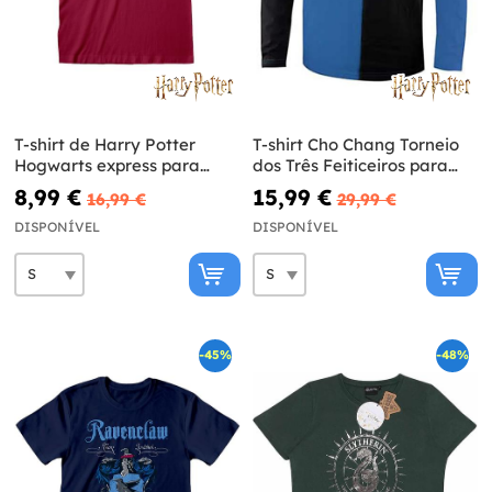
T-shirt de Harry Potter
T-shirt Cho Chang Torneio
Hogwarts express para
dos Três Feiticeiros para
homem
adulto - Harry Potter
8,99 €
15,99 €
16,99 €
29,99 €
DISPONÍVEL
DISPONÍVEL
-45%
-48%