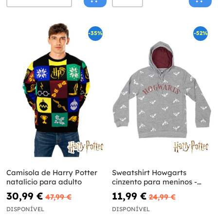
-35%
-52%
Camisola de Harry Potter
Sweatshirt Howgarts
natalício para adulto
cinzento para meninos -
Harry Potter
30,99 €
11,99 €
47,99 €
24,99 €
DISPONÍVEL
DISPONÍVEL