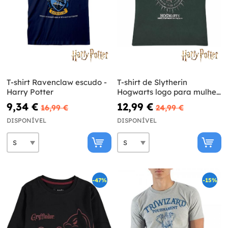
T-shirt Ravenclaw escudo -
T-shirt de Slytherin
Harry Potter
Hogwarts logo para mulher
- Harry Potter
9,34 €
12,99 €
16,99 €
24,99 €
DISPONÍVEL
DISPONÍVEL
-47%
-15%