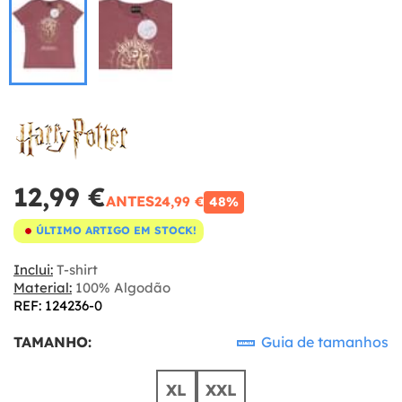
12,99 €
ANTES
24,99 €
48%
ÚLTIMO ARTIGO EM STOCK!
Inclui:
T-shirt
Material:
100% Algodão
REF: 124236-0
TAMANHO:
Guia de tamanhos
XL
XXL