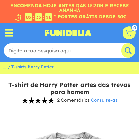
ENCOMENDA HOJE ANTES DAS 15:30H E RECEBE
AMANHÃ
* PORTES GRÁTIS DESDE 50€
:
:
05
35
50
0
...
T-shirts Harry Potter
T-shirt de Harry Potter artes das trevas
para homem
2 Comentários
Consulte-as