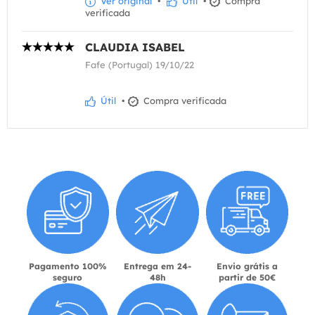
Ver original
•
Útil
•
Compra
verificada
CLAUDIA ISABEL
Fafe (Portugal) 19/10/22
Útil
•
Compra verificada
Pagamento 100%
Entrega em 24-
Envio grátis a
seguro
48h
partir de 50€