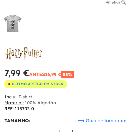
Ampliar
7,99 €
ANTES
16,99 €
53%
ÚLTIMO ARTIGO EM STOCK!
Inclui:
T-shirt
Material:
100% Algodão
REF: 115702-0
TAMANHO:
Guia de tamanhos