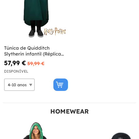
Túnica de Quidditch
Slytherin infantil (Réplica
oficial Collectors) - Harry
57,99 €
59,99 €
Potter
DISPONÍVEL
HOMEWEAR