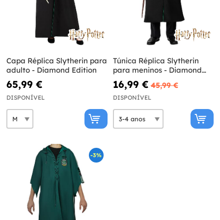
Capa Réplica Slytherin para
Túnica Réplica Slytherin
adulto - Diamond Edition
para meninos - Diamond
Edition
65,99 €
16,99 €
45,99 €
DISPONÍVEL
DISPONÍVEL
-3%