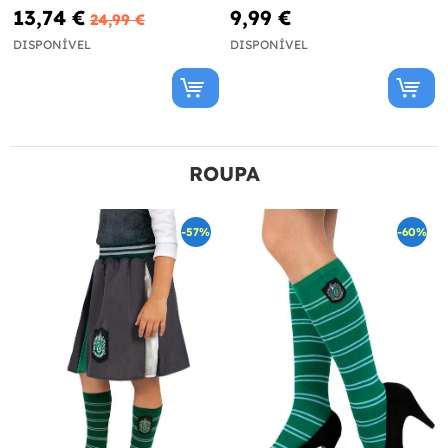
Potter
Potter
13,74 €
9,99 €
24,99 €
DISPONÍVEL
DISPONÍVEL
ROUPA
-57%
-60%