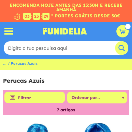
ENCOMENDA HOJE ANTES DAS 15:30H E RECEBE
AMANHÃ
* PORTES GRÁTIS DESDE 50€
:
:
03
25
28
...
Perucas Azuis
Perucas Azuis
Filtrar
7
artigos