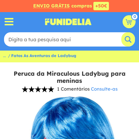
ENVIO GRÁTIS
compras
+50€
0
...
Fatos As Aventuras de Ladybug
Peruca da Miraculous Ladybug para
meninas
1 Comentários
Consulte-as