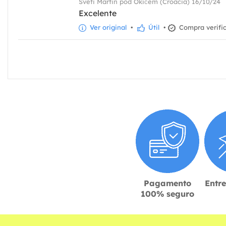
Sveti Martin pod Okićem (Croácia) 16/10/24
Excelente
Ver original
•
Útil
•
Compra verifi
Pagamento
Entr
100% seguro