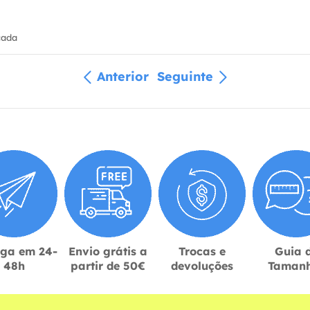
cada
Anterior
Seguinte
ega em 24-
Envio grátis a
Trocas e
Guia 
48h
partir de 50€
devoluções
Taman