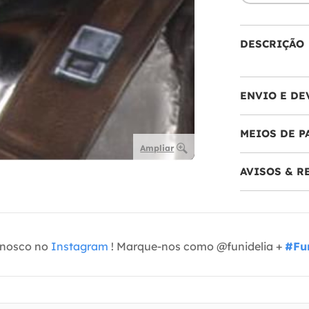
DESCRIÇÃO
ENVIO E DE
MEIOS DE 
Ampliar
AVISOS & 
onosco no
Instagram
! Marque-nos como @funidelia +
#Fun