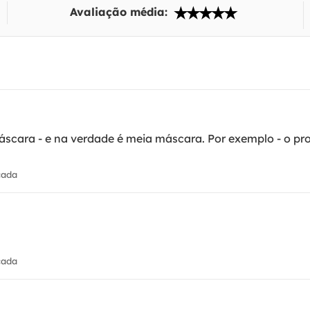
Avaliação média:
áscara - e na verdade é meia máscara. Por exemplo - o p
cada
cada