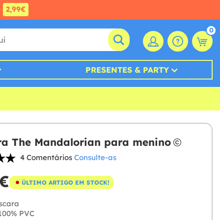
e
2,99€
0
PRESENTES & PARTY
a The Mandalorian para menino
4 Comentários
Consulte-as
 €
ÚLTIMO ARTIGO EM STOCK!
cara
100% PVC