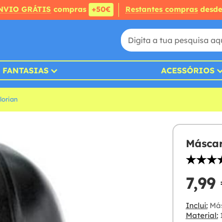
NVIO GRÁTIS
compras
+50€
Restantes compras
desd
FANTASIAS
ACESSÓRIOS
lorian
Máscar
7,99
Inclui:
Más
Material: