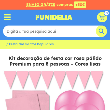
ENVIO GRÁTIS
compras
+50€
0
...
Festa dos Santos Populares
Kit decoração de festa cor rosa pálido
Premium para 8 pessoas - Cores lisas