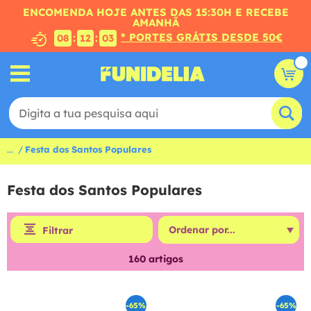
ENCOMENDA HOJE ANTES DAS 15:30H E RECEBE
AMANHÃ
* PORTES GRÁTIS DESDE 50€
:
:
08
12
02
...
Festa dos Santos Populares
Festa dos Santos Populares
Filtrar
160
artigos
-65%
-65%