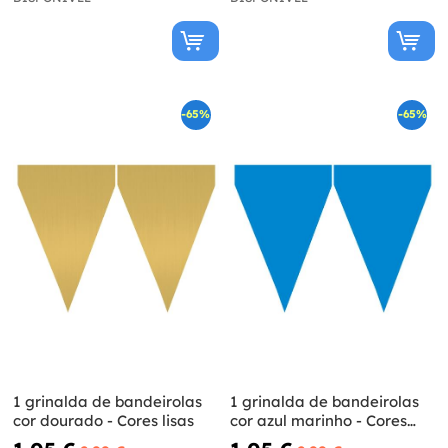
-65%
-65%
1 grinalda de bandeirolas
1 grinalda de bandeirolas
cor dourado - Cores lisas
cor azul marinho - Cores
lisas