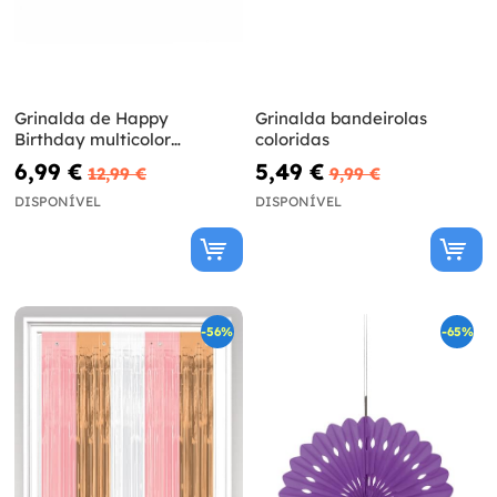
Grinalda de Happy
Grinalda bandeirolas
Birthday multicolor
coloridas
(33x33cm) - Bright Triangle
6,99 €
5,49 €
12,99 €
9,99 €
DISPONÍVEL
DISPONÍVEL
-56%
-65%