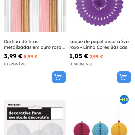
Cortina de tiras
Leque de papel decorativo
metalizadas em ouro rosa,
roxo - Linha Cores Básicas
branco e cor-de-rosa
3,99 €
1,05 €
8,99 €
2,99 €
DISPONÍVEL
DISPONÍVEL
-44%