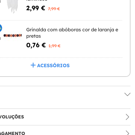
R
2,99 €
7,99 €
%
Grinalda com abóboras cor de laranja e
pretas
R
0,76 €
1,99 €
ACESSÓRIOS
VOLUÇÕES
PAGAMENTO