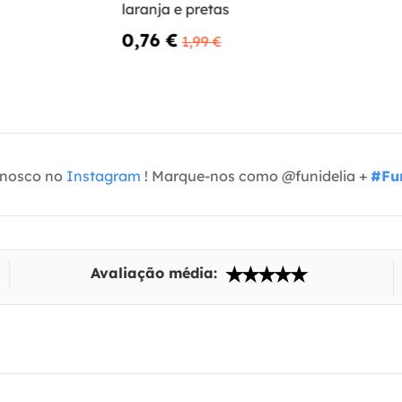
laranja e pretas
0,76 €
1,99 €
onosco no
Instagram
! Marque-nos como @funidelia +
#Fun
Avaliação média: