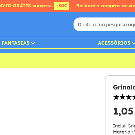
NVIO GRÁTIS
compras
+50€
Restantes compras
desd
FANTASIAS
ACESSÓRIOS
Grinal
1,05
Inclui:
Gri
Material:
9