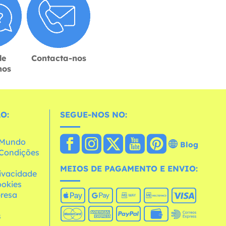
de
Contacta-nos
hos
O:
SEGUE-NOS NO:
o Mundo
Blog
e Condições
MEIOS DE PAGAMENTO E ENVIO:
rivacidade
ookies
resa
s