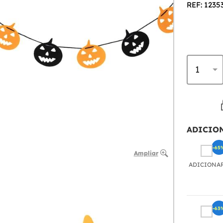
REF: 1235
ADICIO
-65
Ampliar
ADICIONA
-63