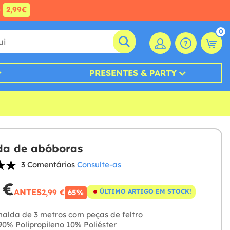
e
2,99€
0
PRESENTES & PARTY
da de abóboras
3 Comentários
Consulte-as
 €
ANTES
2,99 €
ÚLTIMO ARTIGO EM STOCK!
65%
nalda de 3 metros com peças de feltro
0% Polipropileno 10% Poliéster