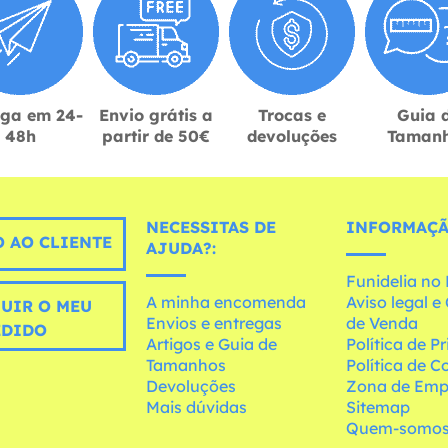
ega em 24-
Envio grátis a
Trocas e
Guia 
48h
partir de 50€
devoluções
Taman
NECESSITAS DE
INFORMAÇÃ
 AO CLIENTE
AJUDA?:
Funidelia n
A minha encomenda
Aviso legal 
UIR O MEU
Envios e entregas
de Venda
EDIDO
Artigos e Guia de
Política de P
Tamanhos
Política de C
Devoluções
Zona de Emp
Mais dúvidas
Sitemap
Quem-somo